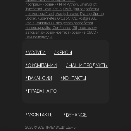
программирования PHP, Python, JavaScript,
TypeScript, Java, Kotlin, Swift. Для разработки
применяем React, Vue.js, Laravel, Django, Spring,
Docker, Kubernetes, GitLab CI/CD, PostgreSQL,
Redis, RabbitMQ. В процессах разработки
используем Jira, Confluence, Git, code review,
автоматизированное тестирование, CI/CD и
DevOps подходы.
/ УСЛУГИ
/ КЕЙСЫ
/ О КОМПАНИИ
/ НАШИ ПРОДУКТЫ
/ ВАКАНСИИ
/ КОНТАКТЫ
/ ПРАВА НА ПО
/ BEHANCE
/ VKONTAKTE
2026 © ВСЕ ПРАВА ЗАЩИЩЕНЫ