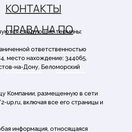
КОНТАКТЫ
ПРАВА НА ПО
зуются следующие термины:
раниченной ответственностью
4, место нахождение: 344065,
остов-на-Дону, Беломорский
/ VKONTAKTE
/ BEHANCE
ицу Компании, размещенную в сети
2-up.ru, включая все его страницы и
юбая информация, относящаяся