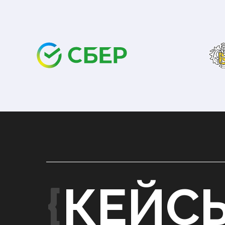
{
КЕЙС